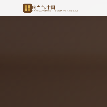
响当当.中国
XIANGDANGDANG · BUILDING MATERIALS